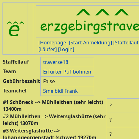
[Homepage]
[Start Anmeldung]
[Staffelläuf
[Läufer]
[Login]
Staffellauf
traverse18
Team
Erfurter Puffbohnen
Gebührbezahlt
False
Teamchef
Smeibidl Frank
#1 Schöneck --> Mühlleithen (sehr leicht)
?
13400m
#2 Mühlleithen --> Weitersglashütte (sehr
?
leicht) 13070m
#3 Weitersglashütte -->
?
Johanngeorgenstadt (schwer) 19270m