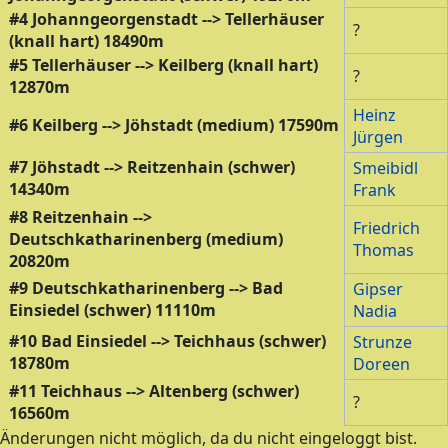
#4 Johanngeorgenstadt --> Tellerhäuser
?
(knall hart) 18490m
#5 Tellerhäuser --> Keilberg (knall hart)
?
12870m
Heinz
#6 Keilberg --> Jöhstadt (medium) 17590m
Jürgen
#7 Jöhstadt --> Reitzenhain (schwer)
Smeibidl
14340m
Frank
#8 Reitzenhain -->
Friedrich
Deutschkatharinenberg (medium)
Thomas
20820m
#9 Deutschkatharinenberg --> Bad
Gipser
Einsiedel (schwer) 11110m
Nadia
#10 Bad Einsiedel --> Teichhaus (schwer)
Strunze
18780m
Doreen
#11 Teichhaus --> Altenberg (schwer)
?
16560m
Änderungen nicht möglich, da du nicht eingeloggt bist.