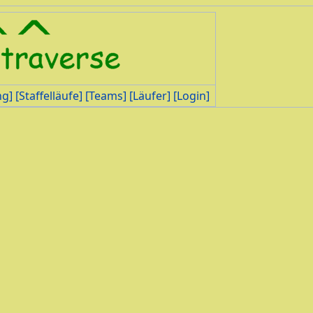
ng]
[Staffelläufe]
[Teams]
[Läufer]
[Login]