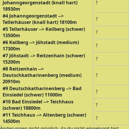
Johanngeorgenstadt (knall hart)
?
18930m
#4 Johanngeorgenstadt -->
?
Tellerhäuser (knall hart) 18100m
#5 Tellerhäuser --> Keilberg (schwer)
?
13500m
#6 Keilberg --> Jöhstadt (medium)
?
17300m
#7 Jöhstadt --> Reitzenhain (schwer)
?
15200m
#8 Reitzenhain -->
Deutschkatharinenberg (medium)
?
20910m
#9 Deutschkatharinenberg --> Bad
?
Einsiedel (schwer) 11000m
#10 Bad Einsiedel --> Teichhaus
?
(schwer) 18800m
#11 Teichhaus --> Altenberg (schwer)
?
14500m
Änderungen nicht möglich, da du nicht eingeloggt bist.